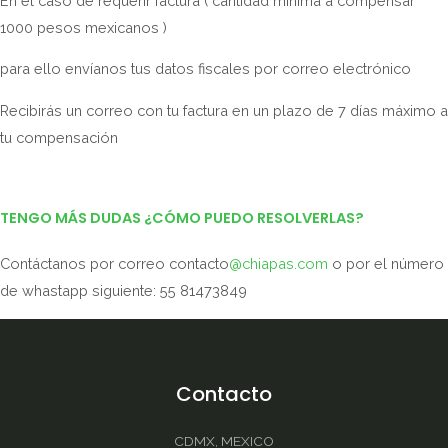
En el caso de requerir factura ( cantidad mínima a compensar
1000 pesos mexicanos )
para ello envíanos tus datos fiscales por correo electrónico
Recibirás un correo con tu factura en un plazo de 7 días máximo a
tu compensación
TENGO MÁS DUDAS ¿CÓMO PUEDO RESOLVERLAS?
Contáctanos por correo contacto
@chiapas.com
o por el número
de whastapp siguiente: 55 81473849
Contacto
CDMX, MEXICO