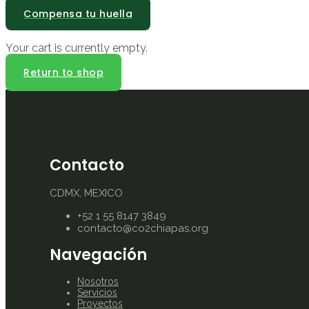
Compensa tu huella
Your cart is currently empty.
Return to shop
Contacto
CDMX, MEXICO
+52 1 55 8147 3849
contacto@co2chiapas.org
Navegación
Nosotros
Servicios
Proyectos