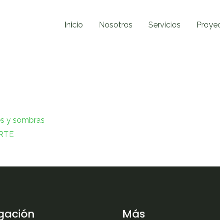
Inicio
Nosotros
Servicios
Proye
es y sombras
RTE
gación
Más