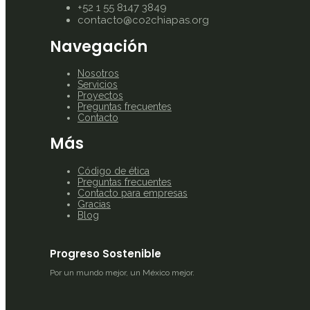
+52 1 55 8147 3849
contacto@co2chiapas.org
Navegación
Nosotros
Servicios
Proyectos
Preguntas frecuentes
Contacto
Más
Código de ética
Preguntas frecuentes
Contacto para empresas
Gracias
Blog
Progreso Sostenible
Por un mundo mejor, un México mejor.